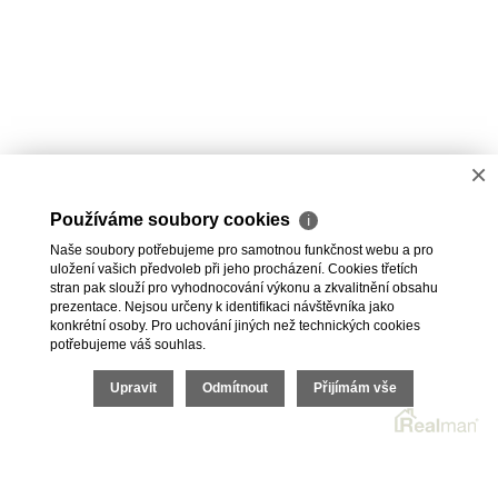
×
Používáme soubory cookies
ℹ
Naše soubory potřebujeme pro samotnou funkčnost webu a pro
uložení vašich předvoleb při jeho procházení. Cookies třetích
stran pak slouží pro vyhodnocování výkonu a zkvalitnění obsahu
prezentace. Nejsou určeny k identifikaci návštěvníka jako
konkrétní osoby. Pro uchování jiných než technických cookies
potřebujeme váš souhlas.
Upravit
Odmítnout
Přijímám vše
2026 © HomeGo.cz, všechna práva vyhrazena |
Cookies
Realitní SW
Real
man