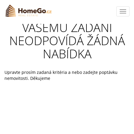
Toggl
navig
VAŠEMU ZADÁNÍ
NEODPOVÍDÁ ŽÁDNÁ
NABÍDKA
Upravte prosím zadaná kritéria a nebo zadejte poptávku
nemovitosti. Děkujeme