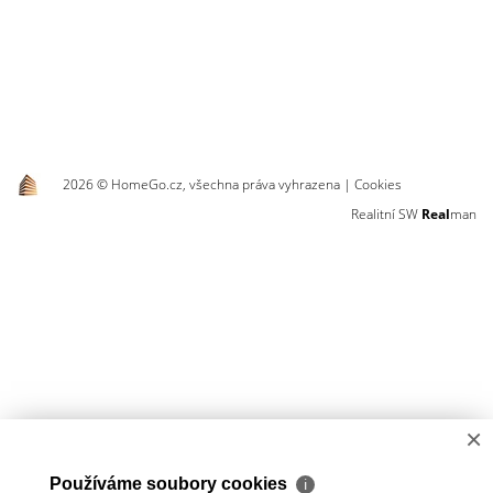
2026 © HomeGo.cz, všechna práva vyhrazena |
Cookies
Realitní SW
Real
man
×
Používáme soubory cookies
ℹ