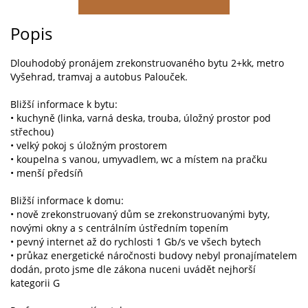
Popis
Dlouhodobý pronájem zrekonstruovaného bytu 2+kk, metro
Vyšehrad, tramvaj a autobus Palouček.
Bližší informace k bytu:
• kuchyně (linka, varná deska, trouba, úložný prostor pod
střechou)
• velký pokoj s úložným prostorem
• koupelna s vanou, umyvadlem, wc a místem na pračku
• menší předsíň
Bližší informace k domu:
• nově zrekonstruovaný dům se zrekonstruovanými byty,
novými okny a s centrálním ústředním topením
• pevný internet až do rychlosti 1 Gb/s ve všech bytech
• průkaz energetické náročnosti budovy nebyl pronajímatelem
dodán, proto jsme dle zákona nuceni uvádět nejhorší
kategorii G