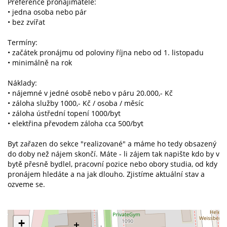
Preference pronajímatele:
• jedna osoba nebo pár
• bez zvířat
Termíny:
• začátek pronájmu od poloviny října nebo od 1. listopadu
• minimálně na rok
Náklady:
• nájemné v jedné osobě nebo v páru 20.000,- Kč
• záloha služby 1000,- Kč / osoba / měsíc
• záloha ústřední topení 1000/byt
• elektřina převodem záloha cca 500/byt
Byt zařazen do sekce "realizované" a máme ho tedy obsazený
do doby než nájem skončí. Máte - li zájem tak napište kdo by v
bytě přesně bydlel, pracovní pozice nebo obory studia, od kdy
pronájem hledáte a na jak dlouho. Zjistíme aktuální stav a
ozveme se.
+