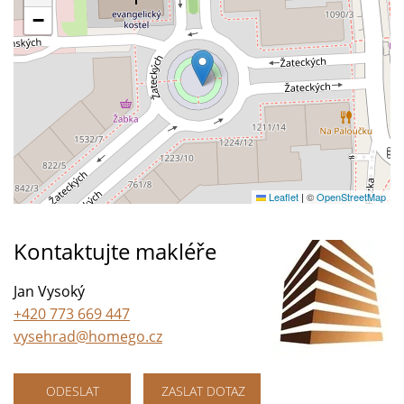
−
Leaflet
|
©
OpenStreetMap
Kontaktujte makléře
Jan Vysoký
+420 773 669 447
vysehrad@homego.cz
ODESLAT
ZASLAT DOTAZ