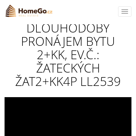
Toggl
navig
DLOUHODOBÝ
PRONÁJEM BYTU
2+KK, EV.Č.:
ŽATECKÝCH
ŽAT2+KK4P LL2539