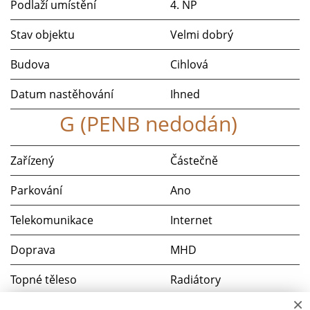
Podlaží umístění
4. NP
Stav objektu
Velmi dobrý
Budova
Cihlová
Datum nastěhování
Ihned
G (PENB nedodán)
Zařízený
Částečně
Parkování
Ano
Telekomunikace
Internet
Doprava
MHD
Topné těleso
Radiátory
×
Zdroj topení
Centrální dálkové