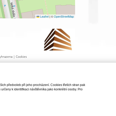
Leaflet
|
©
OpenStreetMap
yhrazena |
Cookies
AT DOTAZ
VYTISKNOUT
ch předvoleb při jeho procházení. Cookies třetích stran pak
rčeny k identifikaci návštěvníka jako konkrétní osoby. Pro