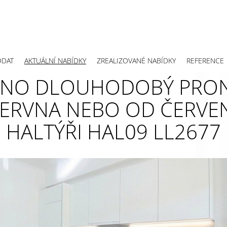
ODAT
AKTUÁLNÍ NABÍDKY
ZREALIZOVANÉ NABÍDKY
REFERENCE
ÁNO DLOUHODOBÝ PRON
ERVNA NEBO OD ČERVENC
HALTÝŘI HAL09 LL2677