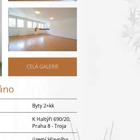
CELÁ GALERIE
áno
Byty 2+kk
K Haltýři 690/20,
Praha 8 - Troja
území Hlavního