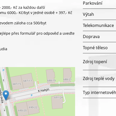
Parkování
 2000,- Kč za každou další
omu 6000,- Kč/byt v jedné osobě + 397,- Kč
Výtah
převodem záloha cca 500/byt
Telekomunikace
nejlépe přes formulář pro odpověď a uveďte
Doprava
Topné těleso
tudia
Zdroj topení
Zdroj teplé vody
Typ internetovéh