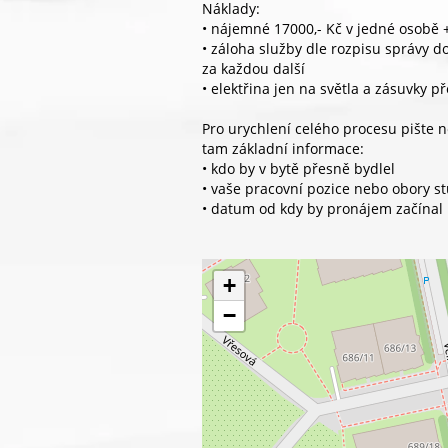
Náklady:
• nájemné 17000,- Kč v jedné osobě +
• záloha služby dle rozpisu správy d
za každou další
• elektřina jen na světla a zásuvky 
Pro urychlení celého procesu pište 
tam základní informace:
• kdo by v bytě přesně bydlel
• vaše pracovní pozice nebo obory s
• datum od kdy by pronájem začínal
+
−