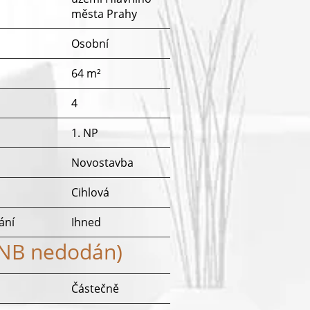
města Prahy
Osobní
64 m²
4
1. NP
Novostavba
Cihlová
ání
Ihned
ENB nedodán)
Částečně