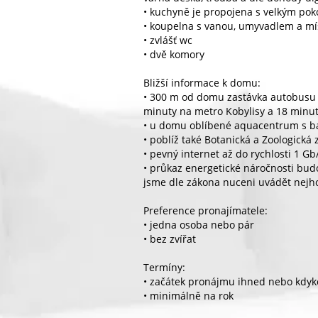
• kuchyně je propojena s velkým po
• koupelna s vanou, umyvadlem a mí
• zvlášť wc
• dvě komory
Bližší informace k domu:
• 300 m od domu zastávka autobusu Či
minuty na metro Kobylisy a 18 min
• u domu oblíbené aquacentrum s b
• poblíž také Botanická a Zoologická
• pevný internet až do rychlosti 1 Gb
• průkaz energetické náročnosti bu
jsme dle zákona nuceni uvádět nejho
Preference pronajímatele:
• jedna osoba nebo pár
• bez zvířat
Termíny:
• začátek pronájmu ihned nebo kdykol
• minimálně na rok