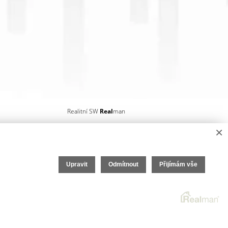
Realitní SW
Real
man
×
Upravit
Odmítnout
Přijímám vše