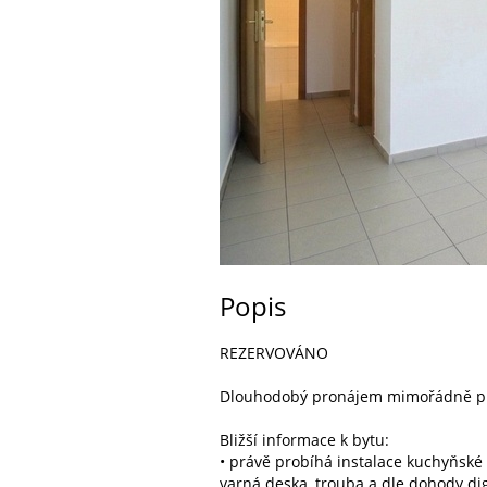
Popis
REZERVOVÁNO
Dlouhodobý pronájem mimořádně pros
Bližší informace k bytu:
• právě probíhá instalace kuchyňské 
varná deska, trouba a dle dohody dig