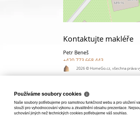
Kontaktujte makléře
Petr Beneš
+420 773 668 443
pronajem.bytu@homego.cz
2026 © HomeGo.cz, všechna práva v
ODESLAT
ZASL
Používáme soubory cookies
ℹ
Naše soubory potřebujeme pro samotnou funkčnost webu a pro uložení vaši
slouží pro vyhodnocování výkonu a zkvalitnění obsahu prezentace. Nejsou u
uchování jiných než technických cookies potřebujeme váš souhlas.