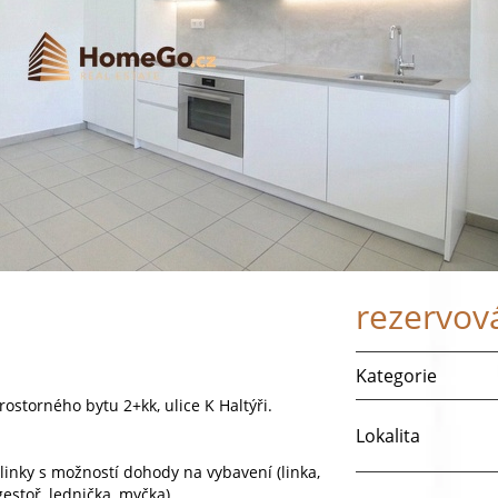
rezervov
Kategorie
torného bytu 2+kk, ulice K Haltýři.
Lokalita
linky s možností dohody na vybavení (linka,
estoř, lednička, myčka)