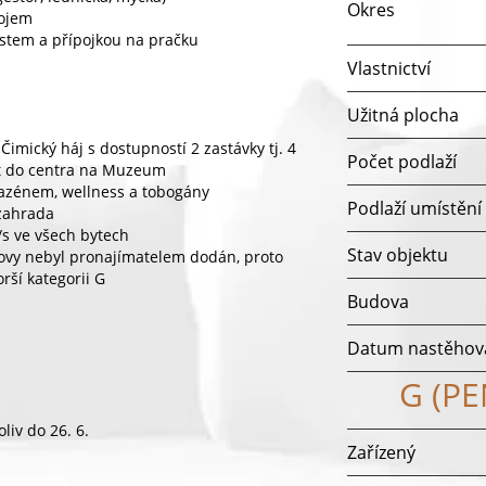
Okres
kojem
stem a přípojkou na pračku
Vlastnictví
Užitná plocha
mický háj s dostupností 2 zastávky tj. 4
Počet podlaží
ut do centra na Muzeum
azénem, wellness a tobogány
Podlaží umístění
 zahrada
/s ve všech bytech
Stav objektu
dovy nebyl pronajímatelem dodán, proto
rší kategorii G
Budova
Datum nastěhov
G (P
iv do 26. 6.
Zařízený