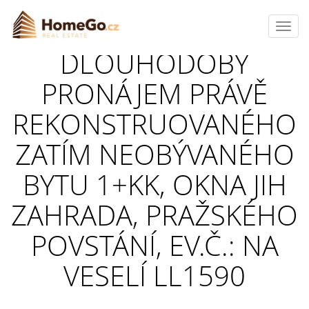
Toggl
navig
DLOUHODOBÝ
PRONÁJEM PRÁVĚ
REKONSTRUOVANÉHO
ZATÍM NEOBÝVANÉHO
BYTU 1+KK, OKNA JIH
ZAHRADA, PRAŽSKÉHO
POVSTÁNÍ, EV.Č.: NA
VESELÍ LL1590