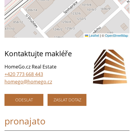
Leaflet
|
©
OpenStreetMap
Kontaktujte makléře
HomeGo.cz Real Estate
+420 773 668 443
homego@homego.cz
ODESLAT
ZASLAT DOTAZ
pronajato