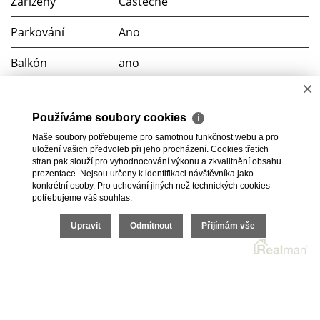
Zařízený
Částečně
Parkování
Ano
Balkón
ano
×
Sklep
ano
Používáme soubory cookies
ℹ
Telekomunikace
Telefon, Internet
Naše soubory potřebujeme pro samotnou funkčnost webu a pro
uložení vašich předvoleb při jeho procházení. Cookies třetích
Doprava
MHD
stran pak slouží pro vyhodnocování výkonu a zkvalitnění obsahu
prezentace. Nejsou určeny k identifikaci návštěvníka jako
konkrétní osoby. Pro uchování jiných než technických cookies
potřebujeme váš souhlas.
Upravit
Odmítnout
Přijímám vše
2026 © HomeGo.cz, všechna práva vyhrazena |
Cookies
Realitní SW
Real
man