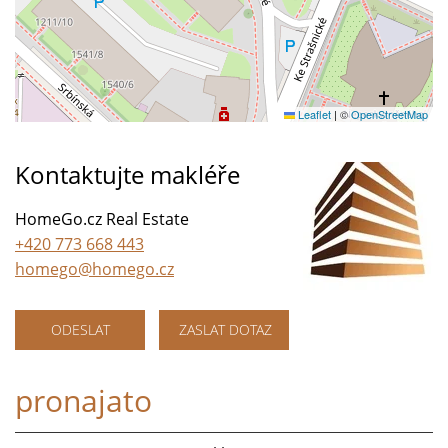
Leaflet
|
©
OpenStreetMap
Kontaktujte makléře
HomeGo.cz Real Estate
+420 773 668 443
homego@homego.cz
ODESLAT
ZASLAT DOTAZ
pronajato