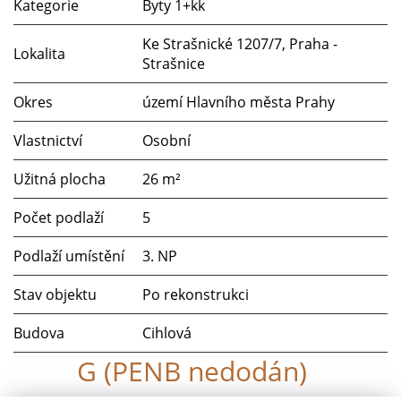
Kategorie
Byty 1+kk
Ke Strašnické 1207/7, Praha -
Lokalita
Strašnice
Okres
území Hlavního města Prahy
Vlastnictví
Osobní
Užitná plocha
26 m²
Počet podlaží
5
Podlaží umístění
3. NP
Stav objektu
Po rekonstrukci
Budova
Cihlová
G (PENB nedodán)