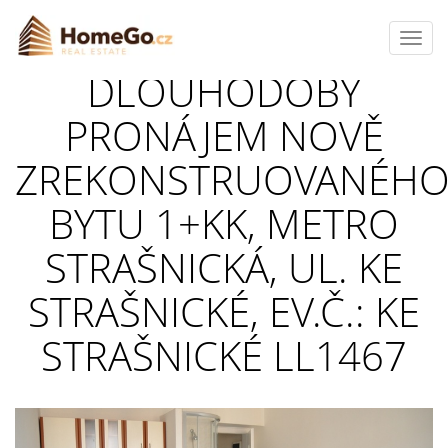
Toggl
navig
DLOUHODOBÝ
PRONÁJEM NOVĚ
ZREKONSTRUOVANÉH
BYTU 1+KK, METRO
STRAŠNICKÁ, UL. KE
STRAŠNICKÉ, EV.Č.: KE
STRAŠNICKÉ LL1467