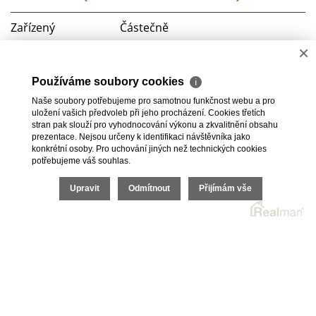
Zařízený
Částečně
×
Parkování
Ano
Používáme soubory cookies
ℹ
Telekomunikace
Telefon, Internet
Naše soubory potřebujeme pro samotnou funkčnost webu a pro
uložení vašich předvoleb při jeho procházení. Cookies třetích
Doprava
Vlak, MHD
stran pak slouží pro vyhodnocování výkonu a zkvalitnění obsahu
prezentace. Nejsou určeny k identifikaci návštěvníka jako
konkrétní osoby. Pro uchování jiných než technických cookies
potřebujeme váš souhlas.
Upravit
Odmítnout
Přijímám vše
2026 © HomeGo.cz, všechna práva vyhrazena |
Cookies
Realitní SW
Real
man