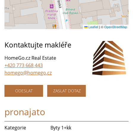
Leaflet
|
©
OpenStreetMap
Kontaktujte makléře
HomeGo.cz Real Estate
+420 773 668 443
homego@homego.cz
ODESLAT
ZASLAT DOTAZ
pronajato
Kategorie
Byty 1+kk