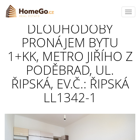
Toggl
navig
DLOUHODOBÝ
PRONÁJEM BYTU
1+KK, METRO JIŘÍHO Z
PODĚBRAD, UL.
ŘIPSKÁ, EV.Č.: ŘIPSKÁ
LL1342-1