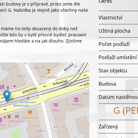
Okres
sti budovy je v přípravě, proto jsme dle
rii G. Nabídka je stejně jako všechny naše
Vlastnictví
 a máme ho tedy obsazený do doby než
Užitná plocha
pište kdo by v bytě přesně bydlel, pracovní
nájem hledáte a na jak dlouho. Zjistíme
Počet podlaží
Podlaží umístění
Stav objektu
Budova
Datum nastěhov
G (P
Zařízený