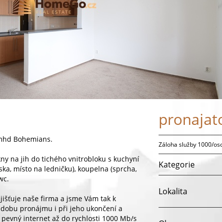
pronajat
 mhd Bohemians.
Záloha služby 1000/oso
kny na jih do tichého vnitrobloku s kuchyní
Kategorie
ska, místo na ledničku), koupelna (sprcha,
wc.
Lokalita
išťuje naše firma a jsme Vám tak k
u dobu pronájmu i při jeho ukončení a
 pevný internet až do rychlosti 1000 Mb/s