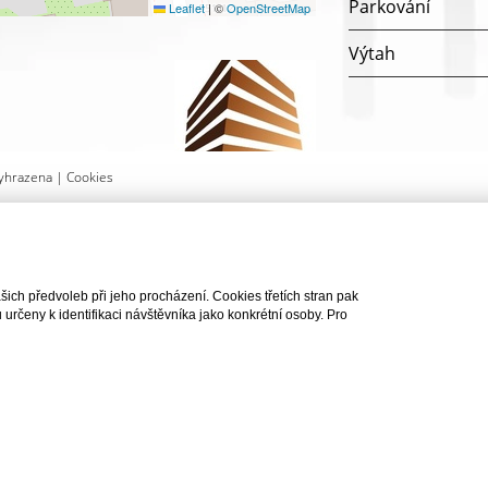
Parkování
Leaflet
|
©
OpenStreetMap
Výtah
yhrazena |
Cookies
AT DOTAZ
ch předvoleb při jeho procházení. Cookies třetích stran pak
rčeny k identifikaci návštěvníka jako konkrétní osoby. Pro