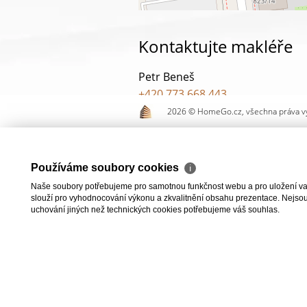
Kontaktujte makléře
Petr Beneš
+420 773 668 443
pronajem.bytu@homego.cz
2026 © HomeGo.cz, všechna práva v
ODESLAT
ZASL
Používáme soubory cookies
ℹ
Naše soubory potřebujeme pro samotnou funkčnost webu a pro uložení vaši
slouží pro vyhodnocování výkonu a zkvalitnění obsahu prezentace. Nejsou u
uchování jiných než technických cookies potřebujeme váš souhlas.