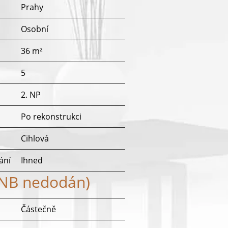
Prahy
Osobní
36 m²
5
2. NP
Po rekonstrukci
Cihlová
ání
Ihned
ENB nedodán)
Částečně