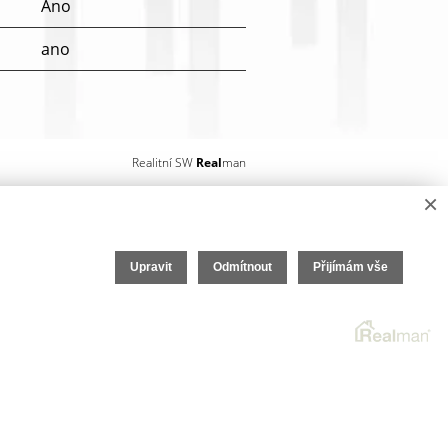
Ano
ano
Realitní SW
Real
man
×
Upravit
Odmítnout
Přijímám vše