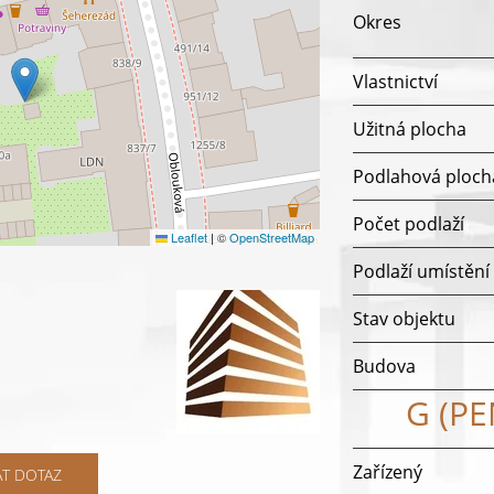
Okres
Vlastnictví
Užitná plocha
Podlahová ploch
Počet podlaží
Leaflet
|
©
OpenStreetMap
Podlaží umístění
Stav objektu
Budova
G (P
Zařízený
AT DOTAZ