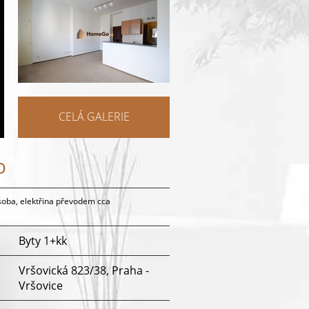
CELÁ GALERIE
o
soba, elektřina převodem cca
Byty 1+kk
Vršovická 823/38, Praha -
Vršovice