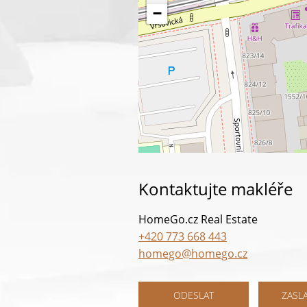
−
Kontaktujte makléře
HomeGo.cz Real Estate
+420 773 668 443
homego@homego.cz
ODESLAT
ZASL