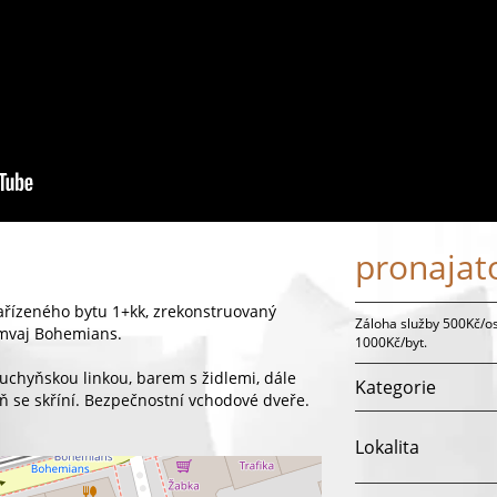
pronajat
ařízeného bytu 1+kk, zrekonstruovaný
Záloha služby 500Kč/o
ramvaj Bohemians.
1000Kč/byt.
 kuchyňskou linkou, barem s židlemi, dále
Kategorie
ň se skříní. Bezpečnostní vchodové dveře.
Lokalita