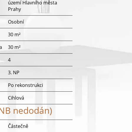
území Hlavního města
Prahy
Osobní
30 m²
a
30 m²
4
3. NP
Po rekonstrukci
Cihlová
ENB nedodán)
Částečně