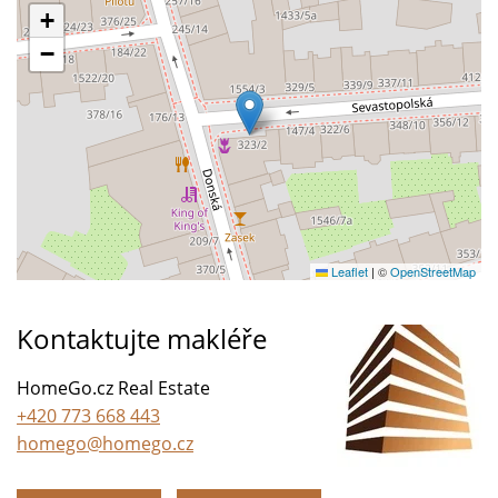
+
−
Leaflet
|
©
OpenStreetMap
Kontaktujte makléře
HomeGo.cz Real Estate
+420 773 668 443
homego@homego.cz