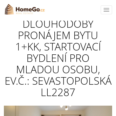
Toggl
navig
DLOUHODOBÝ
PRONÁJEM BYTU
1+KK, STARTOVACÍ
BYDLENÍ PRO
MLADOU OSOBU,
EV.Č.: SEVASTOPOLSKÁ
LL2287