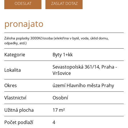
ODESLAT
ZASLAT DOTAZ
pronajato
Záloha poplatky 3000Kč/osoba (elektřina v bytě, voda, úklid domu,
odpadky, atd.)
Kategorie
Byty 1+kk
Sevastopolská 361/14, Praha -
Lokalita
Vršovice
Okres
území Hlavního města Prahy
Vlastnictví
Osobní
Užitná plocha
17 m²
Počet podlaží
4