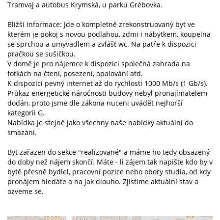
Tramvaj a autobus Krymská, u parku Grébovka.
Bližší informace: Jde o kompletně zrekonstruovaný byt ve
kterém je pokoj s novou podlahou, zdmi i nábytkem, koupelna
se sprchou a umyvadlem a zvlášť wc. Na patře k dispozici
pračkou se sušičkou.
V domě je pro nájemce k dispozici společná zahrada na
fotkách na čtení, posezení, opalování atd.
K dispozici pevný internet až do rychlosti 1000 Mb/s (1 Gb/s).
Průkaz energetické náročnosti budovy nebyl pronajímatelem
dodán, proto jsme dle zákona nuceni uvádět nejhorší
kategorii G.
Nabídka je stejně jako všechny naše nabídky aktuální do
smazání.
Byt zařazen do sekce "realizované" a máme ho tedy obsazený
do doby než nájem skončí. Máte - li zájem tak napište kdo by v
bytě přesně bydlel, pracovní pozice nebo obory studia, od kdy
pronájem hledáte a na jak dlouho. Zjistíme aktuální stav a
ozveme se.