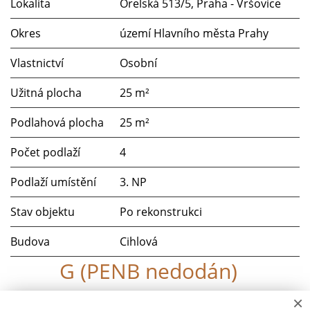
Lokalita
Orelská 513/5, Praha - Vršovice
Okres
území Hlavního města Prahy
Vlastnictví
Osobní
Užitná plocha
25 m²
Podlahová plocha
25 m²
Počet podlaží
4
Podlaží umístění
3. NP
Stav objektu
Po rekonstrukci
Budova
Cihlová
G (PENB nedodán)
×
Parkování
Ano