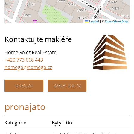
Leaflet
|
©
OpenStreetMap
Kontaktujte makléře
HomeGo.cz Real Estate
+420 773 668 443
homego@homego.cz
ODESLAT
ZASLAT DOTAZ
pronajato
Kategorie
Byty 1+kk