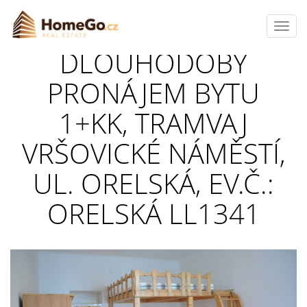
Toggl
navig
DLOUHODOBÝ
PRONÁJEM BYTU
1+KK, TRAMVAJ
VRŠOVICKÉ NÁMĚSTÍ,
UL. ORELSKÁ, EV.Č.:
ORELSKÁ LL1341