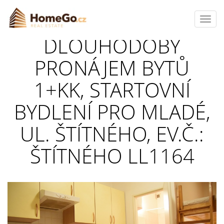
Toggl
navig
DLOUHODOBÝ
PRONÁJEM BYTŮ
1+KK, STARTOVNÍ
BYDLENÍ PRO MLADÉ,
UL. ŠTÍTNÉHO, EV.Č.:
ŠTÍTNÉHO LL1164