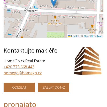
Leaflet
|
©
OpenStreetMap
Kontaktujte makléře
HomeGo.cz Real Estate
+420 773 668 443
homego@homego.cz
ODESLAT
ZASLAT DOTAZ
pronajato