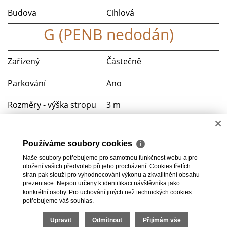
Budova
Cihlová
G (PENB nedodán)
Zařízený
Částečně
Parkování
Ano
Rozměry - výška stropu
3 m
×
Balkón
ano (4 m²)
Používáme soubory cookies
ℹ
Telekomunikace
Telefon, Internet
Naše soubory potřebujeme pro samotnou funkčnost webu a pro
uložení vašich předvoleb při jeho procházení. Cookies třetích
Doprava
MHD
stran pak slouží pro vyhodnocování výkonu a zkvalitnění obsahu
prezentace. Nejsou určeny k identifikaci návštěvníka jako
konkrétní osoby. Pro uchování jiných než technických cookies
potřebujeme váš souhlas.
Upravit
Odmítnout
Přijímám vše
2026 © HomeGo.cz, všechna práva vyhrazena |
Cookies