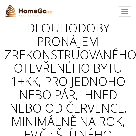
Toggl
navig
DLOUHODOBÝ
PRONÁJEM
ZREKONSTRUOVANÉH
OTEVŘENÉHO BYTU
1+KK, PRO JEDNOHO
NEBO PÁR, IHNED
NEBO OD ČERVENCE,
MINIMÁLNĚ NA ROK,
EV.Č.: ŠTÍTNÉHO