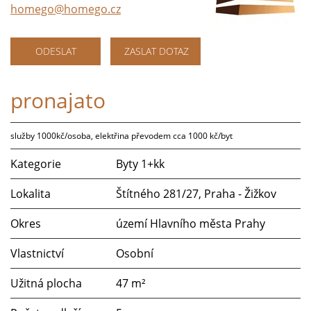
homego@homego.cz
ODESLAT
ZASLAT DOTAZ
pronajato
služby 1000kč/osoba, elektřina převodem cca 1000 kč/byt
Kategorie
Byty 1+kk
Lokalita
Štítného 281/27, Praha - Žižkov
Okres
území Hlavního města Prahy
Vlastnictví
Osobní
Užitná plocha
47 m²