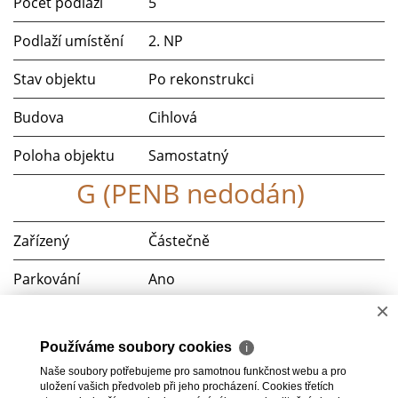
Počet podlaží
5
Podlaží umístění
2. NP
Stav objektu
Po rekonstrukci
Budova
Cihlová
Poloha objektu
Samostatný
G (PENB nedodán)
Zařízený
Částečně
Parkování
Ano
×
Balkón
ano
Používáme soubory cookies
ℹ
Telekomunikace
Telefon, Internet
Naše soubory potřebujeme pro samotnou funkčnost webu a pro
uložení vašich předvoleb při jeho procházení. Cookies třetích
Doprava
MHD