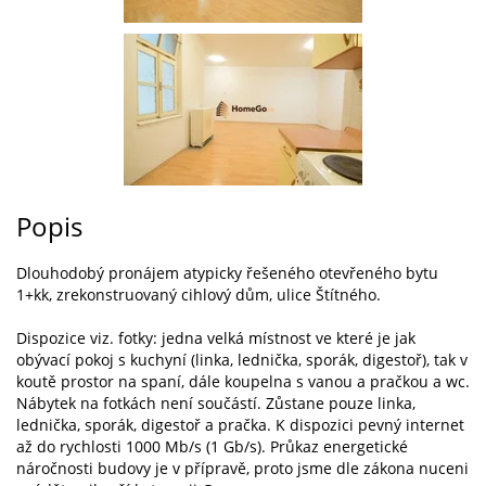
Popis
Dlouhodobý pronájem atypicky řešeného otevřeného bytu
1+kk, zrekonstruovaný cihlový dům, ulice Štítného.
Dispozice viz. fotky: jedna velká místnost ve které je jak
obývací pokoj s kuchyní (linka, lednička, sporák, digestoř), tak v
koutě prostor na spaní, dále koupelna s vanou a pračkou a wc.
Nábytek na fotkách není součástí. Zůstane pouze linka,
lednička, sporák, digestoř a pračka. K dispozici pevný internet
až do rychlosti 1000 Mb/s (1 Gb/s). Průkaz energetické
náročnosti budovy je v přípravě, proto jsme dle zákona nuceni