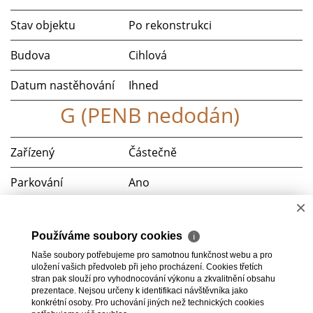
Stav objektu
Po rekonstrukci
Budova
Cihlová
Datum nastěhování
Ihned
G (PENB nedodán)
Zařízený
Částečně
Parkování
Ano
×
Výtah
ano
Používáme soubory cookies
ℹ
Telekomunikace
Telefon, Internet
Naše soubory potřebujeme pro samotnou funkčnost webu a pro
uložení vašich předvoleb při jeho procházení. Cookies třetích
Doprava
MHD
stran pak slouží pro vyhodnocování výkonu a zkvalitnění obsahu
prezentace. Nejsou určeny k identifikaci návštěvníka jako
konkrétní osoby. Pro uchování jiných než technických cookies