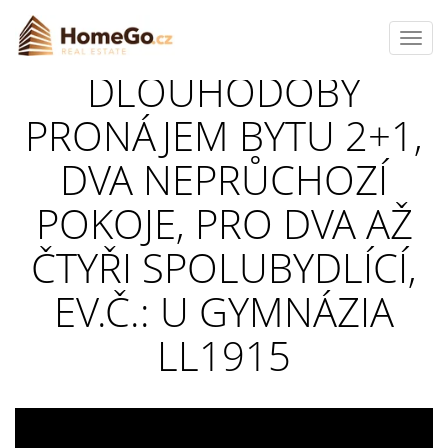
Toggl
navig
DLOUHODOBÝ
PRONÁJEM BYTU 2+1,
DVA NEPRŮCHOZÍ
POKOJE, PRO DVA AŽ
ČTYŘI SPOLUBYDLÍCÍ,
EV.Č.: U GYMNÁZIA
LL1915