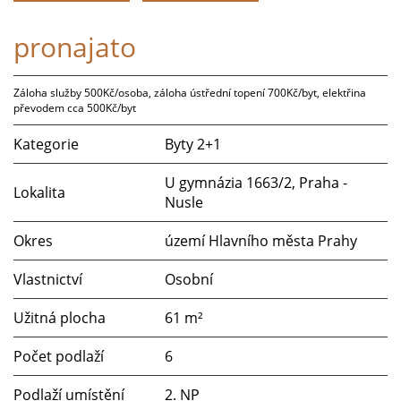
pronajato
Záloha služby 500Kč/osoba, záloha ústřední topení 700Kč/byt, elektřina
převodem cca 500Kč/byt
Kategorie
Byty 2+1
U gymnázia 1663/2, Praha -
Lokalita
Nusle
Okres
území Hlavního města Prahy
Vlastnictví
Osobní
Užitná plocha
61 m²
Počet podlaží
6
Podlaží umístění
2. NP