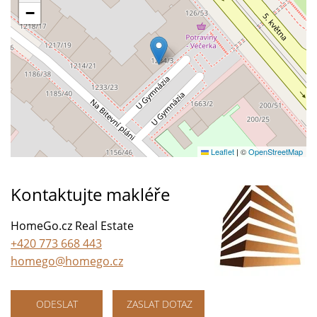
−
Leaflet
|
©
OpenStreetMap
Kontaktujte makléře
HomeGo.cz Real Estate
+420 773 668 443
homego@homego.cz
ODESLAT
ZASLAT DOTAZ