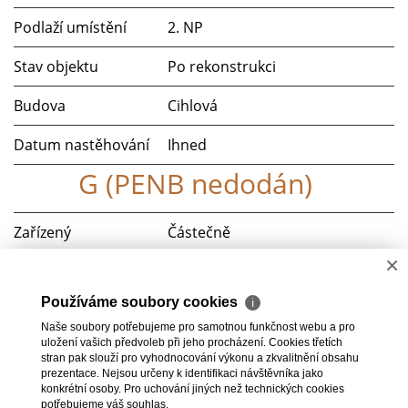
Podlaží umístění
2. NP
Stav objektu
Po rekonstrukci
Budova
Cihlová
Datum nastěhování
Ihned
G (PENB nedodán)
Zařízený
Částečně
×
Parkování
Ano
Používáme soubory cookies
ℹ
Telekomunikace
Internet
Naše soubory potřebujeme pro samotnou funkčnost webu a pro
uložení vašich předvoleb při jeho procházení. Cookies třetích
Doprava
MHD
stran pak slouží pro vyhodnocování výkonu a zkvalitnění obsahu
prezentace. Nejsou určeny k identifikaci návštěvníka jako
konkrétní osoby. Pro uchování jiných než technických cookies
potřebujeme váš souhlas.