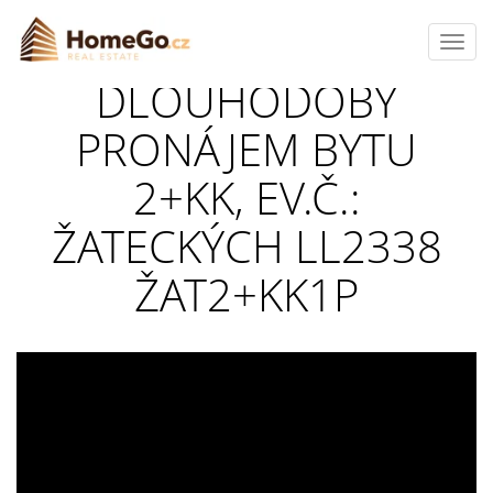
Toggl
navig
DLOUHODOBÝ
PRONÁJEM BYTU
2+KK, EV.Č.:
ŽATECKÝCH LL2338
ŽAT2+KK1P