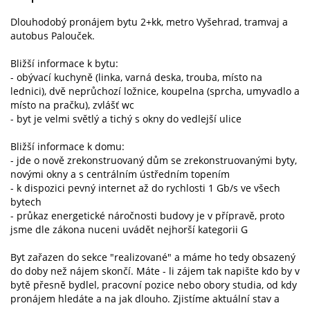
Dlouhodobý pronájem bytu 2+kk, metro Vyšehrad, tramvaj a
autobus Palouček.
Bližší informace k bytu:
- obývací kuchyně (linka, varná deska, trouba, místo na
lednici), dvě neprůchozí ložnice, koupelna (sprcha, umyvadlo a
místo na pračku), zvlášť wc
- byt je velmi světlý a tichý s okny do vedlejší ulice
Bližší informace k domu:
- jde o nově zrekonstruovaný dům se zrekonstruovanými byty,
novými okny a s centrálním ústředním topením
- k dispozici pevný internet až do rychlosti 1 Gb/s ve všech
bytech
- průkaz energetické náročnosti budovy je v přípravě, proto
jsme dle zákona nuceni uvádět nejhorší kategorii G
Byt zařazen do sekce "realizované" a máme ho tedy obsazený
do doby než nájem skončí. Máte - li zájem tak napište kdo by v
bytě přesně bydlel, pracovní pozice nebo obory studia, od kdy
pronájem hledáte a na jak dlouho. Zjistíme aktuální stav a