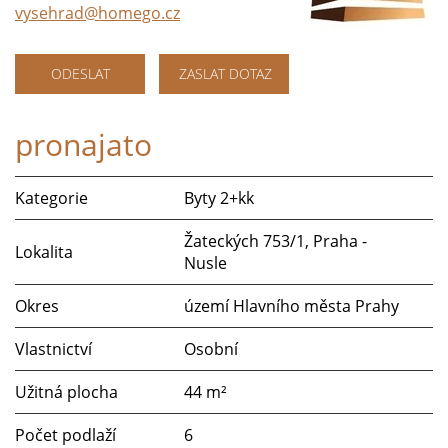
vysehrad@homego.cz
ODESLAT
ZASLAT DOTAZ
pronajato
Kategorie
Byty 2+kk
Žateckých 753/1, Praha -
Lokalita
Nusle
Okres
území Hlavního města Prahy
Vlastnictví
Osobní
Užitná plocha
44 m²
Počet podlaží
6