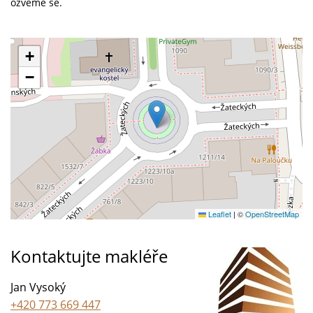
ozveme se.
+
−
Leaflet
|
©
OpenStreetMap
Kontaktujte makléře
Jan Vysoký
+420 773 669 447