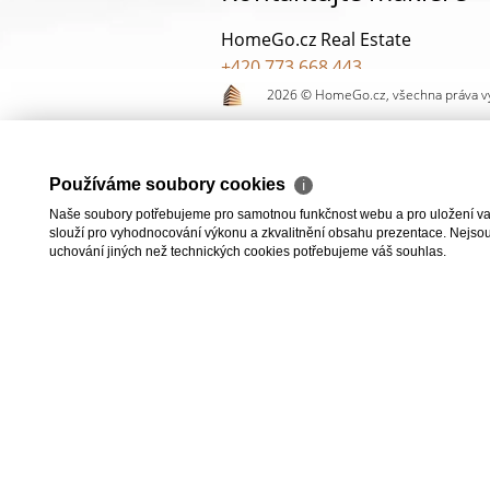
HomeGo.cz Real Estate
+420 773 668 443
homego@homego.cz
2026 © HomeGo.cz, všechna práva v
ODESLAT
ZASL
Používáme soubory cookies
ℹ
Naše soubory potřebujeme pro samotnou funkčnost webu a pro uložení vaši
slouží pro vyhodnocování výkonu a zkvalitnění obsahu prezentace. Nejsou u
uchování jiných než technických cookies potřebujeme váš souhlas.