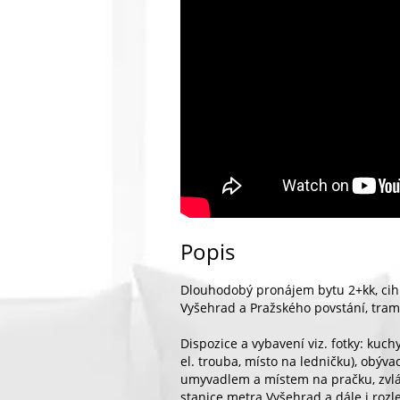
Popis
Dlouhodobý pronájem bytu 2+kk, cih
Vyšehrad a Pražského povstání, tram
Dispozice a vybavení viz. fotky: kuch
el. trouba, místo na ledničku), obýva
umyvadlem a místem na pračku, zvlá
stanice metra Vyšehrad a dále i rozl