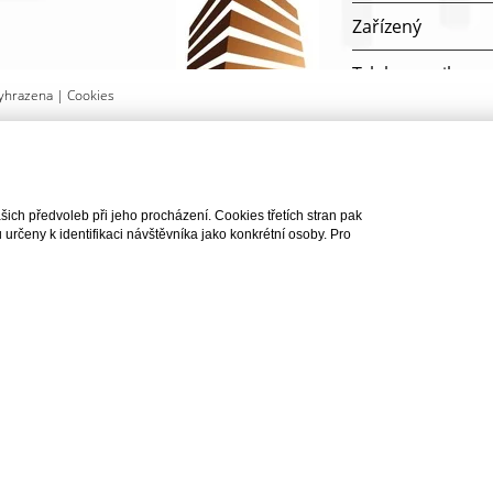
Zařízený
Telekomunikace
yhrazena |
Cookies
Doprava
AT DOTAZ
Plyn
ch předvoleb při jeho procházení. Cookies třetích stran pak
rčeny k identifikaci návštěvníka jako konkrétní osoby. Pro