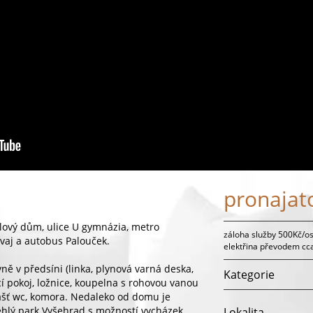
pronajat
lový dům, ulice U gymnázia, metro
záloha služby 500Kč/os
vaj a autobus Palouček.
elektřina převodem cc
yně v předsíni (linka, plynová varná deska,
Kategorie
cí pokoj, ložnice, koupelna s rohovou vanou
šť wc, komora. Nedaleko od domu je
ehlý park Vyšehrad s možností vycházek,
Lokalita