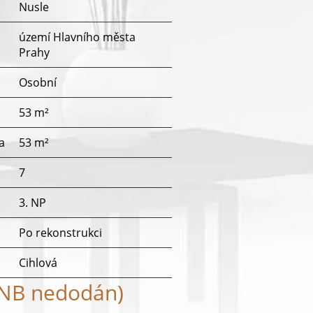
Nusle
území Hlavního města
Prahy
Osobní
53 m²
a
53 m²
7
3. NP
Po rekonstrukci
Cihlová
ENB nedodán)