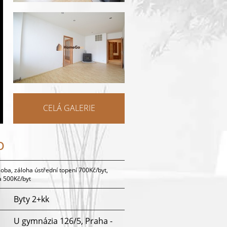
CELÁ GALERIE
o
oba, záloha ústřední topení 700Kč/byt,
a 500Kč/byt
Byty 2+kk
U gymnázia 126/5, Praha -