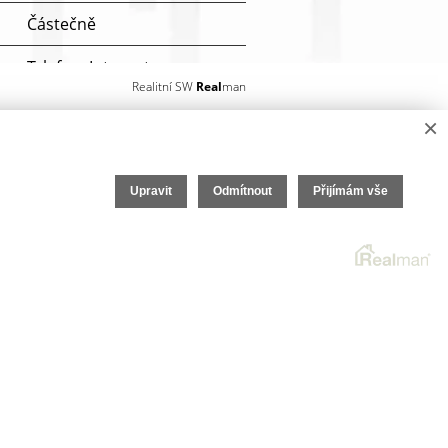
Částečně
Telefon, Internet
Realitní SW
Real
man
MHD
×
Plynovod
Upravit
Odmítnout
Přijímám vše