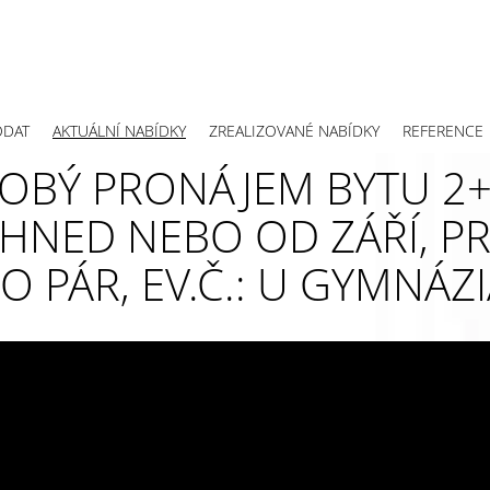
ODAT
AKTUÁLNÍ NABÍDKY
ZREALIZOVANÉ NABÍDKY
REFERENCE
BÝ PRONÁJEM BYTU 2+
IHNED NEBO OD ZÁŘÍ, 
 PÁR, EV.Č.: U GYMNÁZ