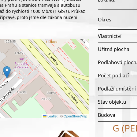
na Prahu a stanice tramvaje a autobusu
až do rychlosti 1000 Mb/s (1 Gb/s). Průkaz
přípravě, proto jsme dle zákona nuceni
Okres
Vlastnictví
Užitná plocha
Podlahová ploch
Počet podlaží
Podlaží umístění
Stav objektu
Budova
Leaflet
|
©
OpenStreetMap
G (P