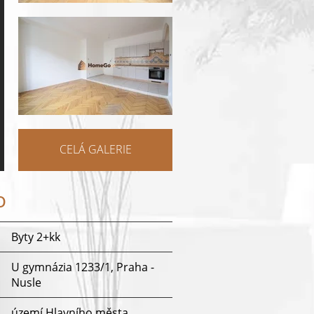
CELÁ GALERIE
o
Byty 2+kk
U gymnázia 1233/1, Praha -
Nusle
území Hlavního města