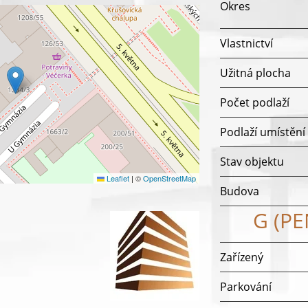
Okres
Vlastnictví
Užitná plocha
Počet podlaží
Podlaží umístění
Stav objektu
Leaflet
|
©
OpenStreetMap
Budova
G (P
Zařízený
Parkování