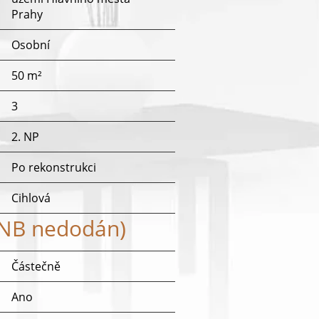
Prahy
Osobní
50 m²
3
2. NP
Po rekonstrukci
Cihlová
ENB nedodán)
Částečně
Ano