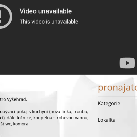
pronajat
tro Vyšehrad.
Kategorie
 obývací pokoj s kuchyní (nová linka, trouba,
ci), dále ložnice, koupelna s rohovou vanou,
Lokalita
šť wc, komora.