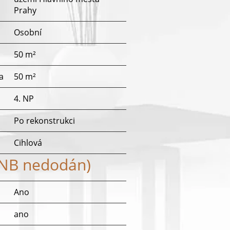
Prahy
Osobní
50 m²
a
50 m²
4. NP
Po rekonstrukci
Cihlová
ENB nedodán)
Ano
ano