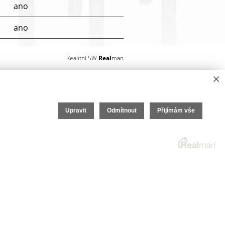
ano
ano
ano
Realitní SW
Real
man
Telefon, Internet
×
MHD
Upravit
Odmítnout
Přijímám vše