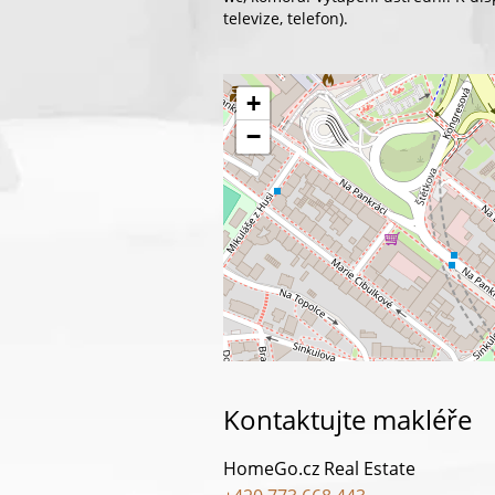
televize, telefon).
+
−
Kontaktujte makléře
HomeGo.cz Real Estate