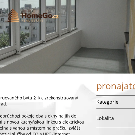
pronajat
ruovaného bytu 2+kk, zrekonstruovaný
Kategorie
rad.
 neprůchozí pokoje oba s okny na jih do
Lokalita
íni s novou kuchyňskou linkou s elektrickou
lna s vanou a místem na pračku, zvlášť
pozici služby od O2 a UPC (internet,