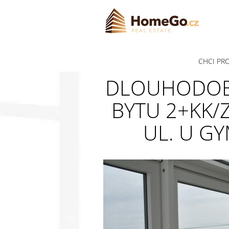
CHCI PR
DLOUHODOB
BYTU 2+KK/
UL. U GY