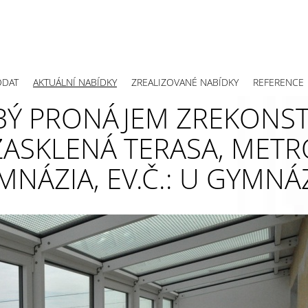
ODAT
AKTUÁLNÍ NABÍDKY
ZREALIZOVANÉ NABÍDKY
REFERENCE
Ý PRONÁJEM ZREKONS
ZASKLENÁ TERASA, METR
MNÁZIA, EV.Č.: U GYMNÁ