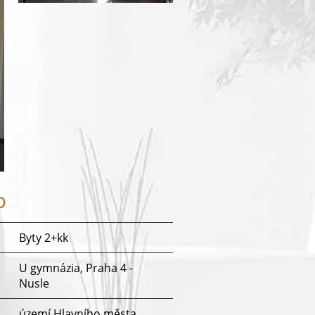
o
Byty 2+kk
U gymnázia, Praha 4 -
Nusle
území Hlavního města