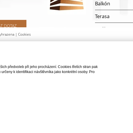
Balkón
Terasa
AT DOTAZ
Lodžie
yhrazena |
Cookies
Telekomunikace
Doprava
ch předvoleb při jeho procházení. Cookies třetích stran pak
rčeny k identifikaci návštěvníka jako konkrétní osoby. Pro