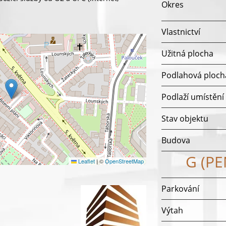
Okres
Vlastnictví
Užitná plocha
Podlahová ploch
Podlaží umístění
Stav objektu
Budova
G (P
Leaflet
|
©
OpenStreetMap
Parkování
Výtah