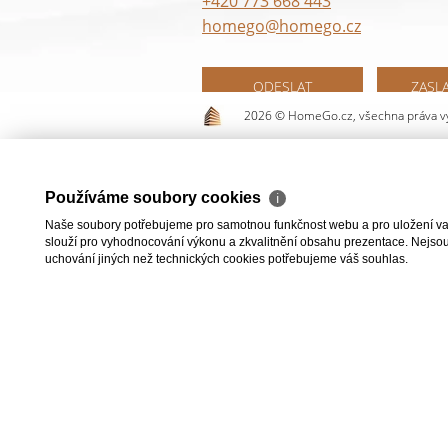
+420 773 668 443
homego@homego.cz
ODESLAT
ZASL
2026 © HomeGo.cz, všechna práva v
Používáme soubory cookies
ℹ
Naše soubory potřebujeme pro samotnou funkčnost webu a pro uložení vaši
slouží pro vyhodnocování výkonu a zkvalitnění obsahu prezentace. Nejsou u
uchování jiných než technických cookies potřebujeme váš souhlas.