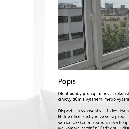
Popis
Dlouhodobý pronájem nově zrekonst
cihlový dům s výtahem, metro Vyšeh
Dispozice a vybavení viz. fotky: dva
klidné ulice, kuchyně ve větší předs
varnou deskou a troubou, nová koupe
wc, komora. Vytápění ústřední. K dis