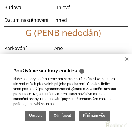
Budova
Cihlová
Datum nastěhování
Ihned
G (PENB nedodán)
Parkování
Ano
×
Telekomunikace
Telefon, Internet
Používáme soubory cookies
ℹ
Doprava
MHD
Naše soubory potřebujeme pro samotnou funkčnost webu a pro
uložení vašich předvoleb při jeho procházení. Cookies třetích
Plyn
Plynovod
stran pak slouží pro vyhodnocování výkonu a zkvalitnění obsahu
prezentace. Nejsou určeny k identifikaci návštěvníka jako
konkrétní osoby. Pro uchování jiných než technických cookies
potřebujeme váš souhlas.
Upravit
Odmítnout
Přijímám vše
2026 © HomeGo.cz, všechna práva vyhrazena |
Cookies
Realitní SW
Real
man