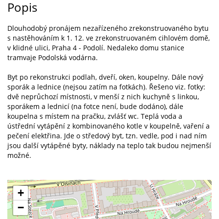
Popis
Dlouhodobý pronájem nezařízeného zrekonstruovaného bytu
s nastěhováním k 1. 12. ve zrekonstruovaném cihlovém domě,
v klidné ulici, Praha 4 - Podolí. Nedaleko domu stanice
tramvaje Podolská vodárna.
Byt po rekonstrukci podlah, dveří, oken, koupelny. Dále nový
sporák a lednice (nejsou zatím na fotkách). Řešeno viz. fotky:
dvě neprůchozí místnosti, v menší z nich kuchyně s linkou,
sporákem a lednicí (na fotce není, bude dodáno), dále
koupelna s místem na pračku, zvlášť wc. Teplá voda a
ústřední vytápění z kombinovaného kotle v koupelně, vaření a
pečení elektřina. Jde o středový byt, tzn. vedle, pod i nad ním
jsou další vytápěné byty, náklady na teplo tak budou nejmenší
možné.
+
−