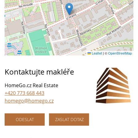
Leaflet
|
©
OpenStreetMap
Kontaktujte makléře
HomeGo.cz Real Estate
+420 773 668 443
homego@homego.cz
ODESLAT
ZASLAT DOTAZ