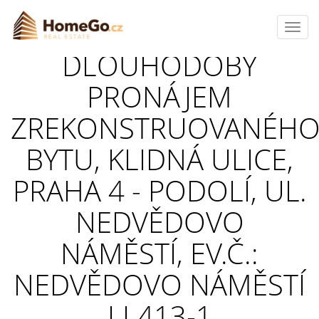
Toggl
navig
DLOUHODOBÝ
PRONÁJEM
ZREKONSTRUOVANÉH
BYTU, KLIDNÁ ULICE,
PRAHA 4 - PODOLÍ, UL.
NEDVĚDOVO
NÁMĚSTÍ, EV.Č.:
NEDVĚDOVO NÁMĚSTÍ
LL413-1