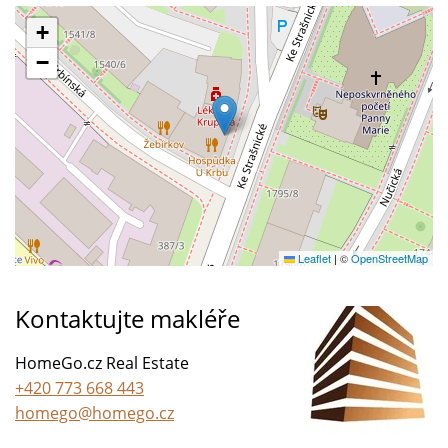
+
−
Leaflet
|
©
OpenStreetMap
Kontaktujte makléře
HomeGo.cz Real Estate
+420 773 668 443
homego@homego.cz