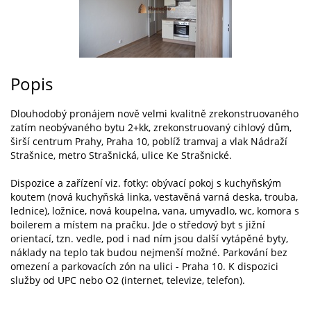
Popis
Dlouhodobý pronájem nově velmi kvalitně zrekonstruovaného
zatím neobývaného bytu 2+kk, zrekonstruovaný cihlový dům,
širší centrum Prahy, Praha 10, poblíž tramvaj a vlak Nádraží
Strašnice, metro Strašnická, ulice Ke Strašnické.
Dispozice a zařízení viz. fotky: obývací pokoj s kuchyňským
koutem (nová kuchyňská linka, vestavěná varná deska, trouba,
lednice), ložnice, nová koupelna, vana, umyvadlo, wc, komora s
boilerem a místem na pračku. Jde o středový byt s jižní
orientací, tzn. vedle, pod i nad ním jsou další vytápěné byty,
náklady na teplo tak budou nejmenší možné. Parkování bez
omezení a parkovacích zón na ulici - Praha 10. K dispozici
služby od UPC nebo O2 (internet, televize, telefon).