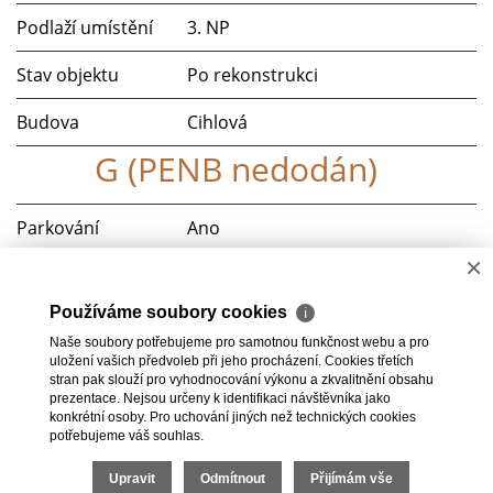
Podlaží umístění
3. NP
Stav objektu
Po rekonstrukci
Budova
Cihlová
G (PENB nedodán)
Parkování
Ano
×
Výtah
ne
Používáme soubory cookies
ℹ
Telekomunikace
Telefon, Internet
Naše soubory potřebujeme pro samotnou funkčnost webu a pro
uložení vašich předvoleb při jeho procházení. Cookies třetích
Doprava
Vlak, MHD
stran pak slouží pro vyhodnocování výkonu a zkvalitnění obsahu
prezentace. Nejsou určeny k identifikaci návštěvníka jako
konkrétní osoby. Pro uchování jiných než technických cookies
potřebujeme váš souhlas.
Upravit
Odmítnout
Přijímám vše
2026 © HomeGo.cz, všechna práva vyhrazena |
Cookies