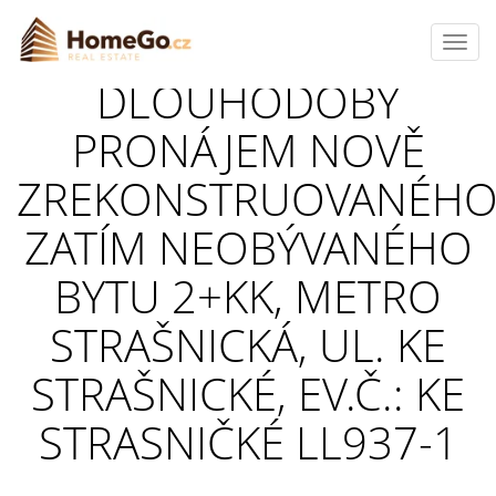
Toggl
navig
DLOUHODOBÝ
PRONÁJEM NOVĚ
ZREKONSTRUOVANÉH
ZATÍM NEOBÝVANÉHO
BYTU 2+KK, METRO
STRAŠNICKÁ, UL. KE
STRAŠNICKÉ, EV.Č.: KE
STRASNIČKÉ LL937-1