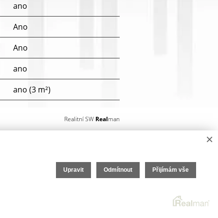
ano
Ano
Ano
ano
ano (3 m²)
ano (3 m²)
Realitní SW
Real
man
Telefon, Internet
×
MHD
Upravit
Odmítnout
Přijímám vše