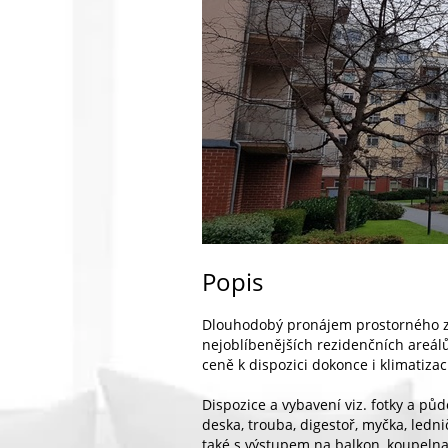
Popis
Dlouhodobý pronájem prostorného z
nejoblíbenějších rezidenčních areálů
ceně k dispozici dokonce i klimatizac
Dispozice a vybavení viz. fotky a půd
deska, trouba, digestoř, myčka, ledn
také s výstupem na balkon, koupeln