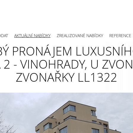
ODAT
AKTUÁLNÍ NABÍDKY
ZREALIZOVANÉ NABÍDKY
REFERENCE
 PRONÁJEM LUXUSNÍHO
2 - VINOHRADY, U ZVONA
ZVONAŘKY LL1322