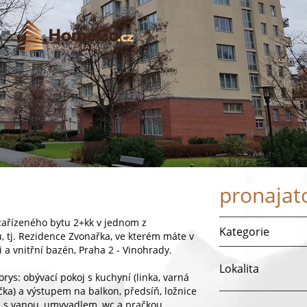
pronajat
ařízeného bytu 2+kk v jednom z
Kategorie
, tj. Rezidence Zvonařka, ve kterém máte v
i a vnitřní bazén, Praha 2 - Vinohrady.
Lokalita
orys: obývací pokoj s kuchyní (linka, varná
ička) a výstupem na balkon, předsíň, ložnice
a s vanou, umyvadlem, wc a pračkou.