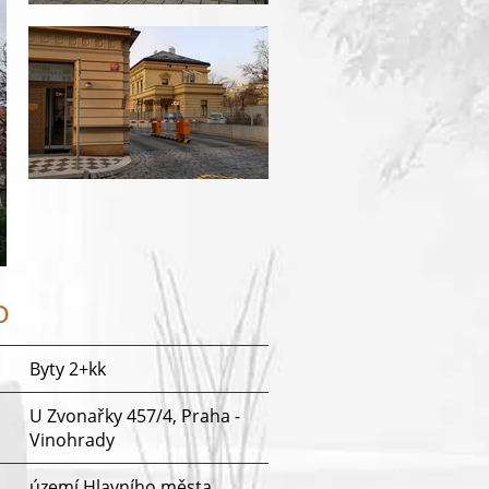
o
Byty 2+kk
U Zvonařky 457/4, Praha -
Vinohrady
území Hlavního města