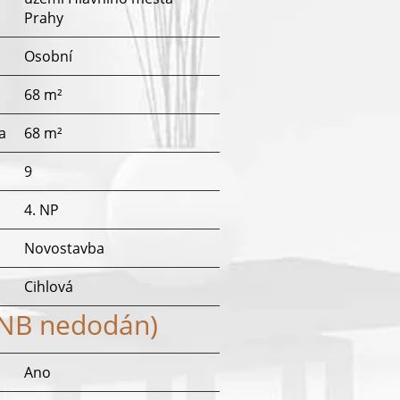
Prahy
Osobní
68 m²
a
68 m²
9
4. NP
Novostavba
Cihlová
ENB nedodán)
Ano