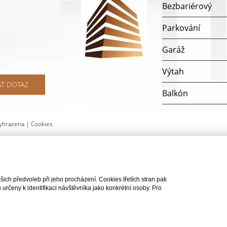
Bezbariérový
Parkování
Garáž
Výtah
AT DOTAZ
Balkón
Terasa
yhrazena |
Cookies
Telekomunikace
Doprava
ch předvoleb při jeho procházení. Cookies třetích stran pak
rčeny k identifikaci návštěvníka jako konkrétní osoby. Pro