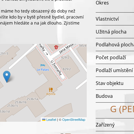
Okres
 a máme ho tedy obsazený do doby než
pište kdo by v bytě přesně bydlel, pracovní
Vlastnictví
nájem hledáte a na jak dlouho. Zjistíme
Užitná plocha
Podlahová ploch
Počet podlaží
Podlaží umístění
Stav objektu
Budova
G (P
Leaflet
|
©
OpenStreetMap
Zařízený