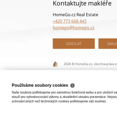
Kontaktujte makléře
HomeGo.cz Real Estate
+420 773 668 443
homego@homego.cz
ODESLAT
ZASL
2026 © HomeGo.cz, všechna práva v
Používáme soubory cookies
ℹ
Naše soubory potřebujeme pro samotnou funkčnost webu a pro uložení vaši
slouží pro vyhodnocování výkonu a zkvalitnění obsahu prezentace. Nejsou u
uchování jiných než technických cookies potřebujeme váš souhlas.