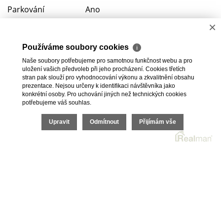
Parkování
Ano
×
Výtah
ne
Používáme soubory cookies
ℹ
Telekomunikace
Telefon, Internet
Naše soubory potřebujeme pro samotnou funkčnost webu a pro
uložení vašich předvoleb při jeho procházení. Cookies třetích
Doprava
MHD
stran pak slouží pro vyhodnocování výkonu a zkvalitnění obsahu
prezentace. Nejsou určeny k identifikaci návštěvníka jako
konkrétní osoby. Pro uchování jiných než technických cookies
potřebujeme váš souhlas.
Upravit
Odmítnout
Přijímám vše
2026 © HomeGo.cz, všechna práva vyhrazena |
Cookies
Realitní SW
Real
man