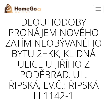
Toggl
navig
DLOUHODOBÝ
PRONÁJEM NOVÉHO
ZATÍM NEOBÝVANÉHO
BYTU 2+KK, KLIDNÁ
ULICE U JIŘÍHO Z
PODĚBRAD, UL.
ŘIPSKÁ, EV.Č.: ŘIPSKÁ
LL1142-1