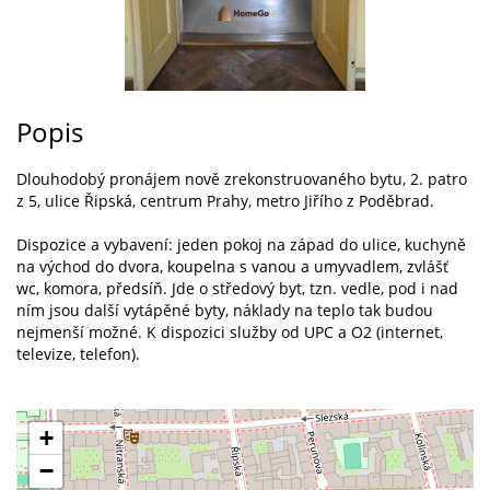
Popis
Dlouhodobý pronájem nově zrekonstruovaného bytu, 2. patro
z 5, ulice Řipská, centrum Prahy, metro Jiřího z Poděbrad.
Dispozice a vybavení: jeden pokoj na západ do ulice, kuchyně
na východ do dvora, koupelna s vanou a umyvadlem, zvlášť
wc, komora, předsíň. Jde o středový byt, tzn. vedle, pod i nad
ním jsou další vytápěné byty, náklady na teplo tak budou
nejmenší možné. K dispozici služby od UPC a O2 (internet,
televize, telefon).
+
−