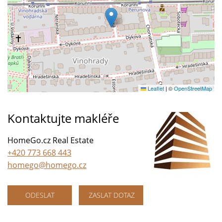
Leaflet
|
©
OpenStreetMap
Kontaktujte makléře
HomeGo.cz Real Estate
+420 773 668 443
homego@homego.cz
ODESLAT
ZASLAT DOTAZ