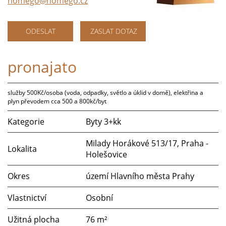
homego@homego.cz
ODESLAT
ZASLAT DOTAZ
pronajato
služby 500Kč/osoba (voda, odpadky, světlo a úklid v domě), elektřina a
plyn převodem cca 500 a 800kč/byt
Kategorie
Byty 3+kk
Milady Horákové 513/17, Praha -
Lokalita
Holešovice
Okres
území Hlavního města Prahy
Vlastnictví
Osobní
Užitná plocha
76 m²