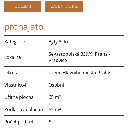
ODESLAT
ZASLAT DOTAZ
pronajato
Kategorie
Byty 3+kk
Sevastopolská 339/9, Praha -
Lokalita
Vršovice
Okres
území Hlavního města Prahy
Vlastnictví
Osobní
Užitná plocha
65 m²
Podlahová plocha
65 m²
Počet podlaží
6