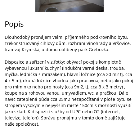
Popis
Dlouhodobý pronájem velmi příjemného podkrovního bytu,
zrekonstruovaný cihlový dům, rozhraní Vinohrady a Vršovice,
tramvaj Krymská, u domu oblíbený park Grébovka.
Dispozice a zařízení viz.fotky: obývací pokoj s kompletně
vybavenou luxusní kuchyní (indukční varná deska, trouba,
myčka, lednička s mrazákem), hlavní ložnice (cca 20 m2 tj. cca
4 x 5 m), druhá ložnice vhodná jako pracovna, nebo jako pokoj
pro miminko nebo pro hosty (cca 9m2, tj. cca 3 x 3 metry) ,
koupelna s rohovou vanou, umyvadlem, wc, a pračkou. Dále
navíc zateplená půda cca 25m2 nezapočítaná v ploše bytu se
stropem vysokým v nejvyšším místě 150cm s možností využití
jako sklad. K dispozici služby od UPC nebo O2 (internet,
televize, telefon). Správu pronájmu v tomto domě zajišťuje
naše společnost.