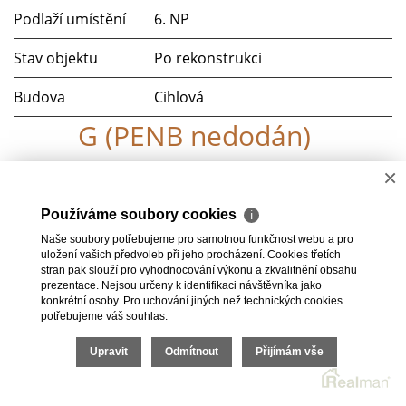
Podlaží umístění
6. NP
Stav objektu
Po rekonstrukci
Budova
Cihlová
G (PENB nedodán)
×
Parkování
Ano
Používáme soubory cookies
ℹ
Telekomunikace
Telefon, Internet
Naše soubory potřebujeme pro samotnou funkčnost webu a pro
uložení vašich předvoleb při jeho procházení. Cookies třetích
Doprava
MHD
stran pak slouží pro vyhodnocování výkonu a zkvalitnění obsahu
prezentace. Nejsou určeny k identifikaci návštěvníka jako
konkrétní osoby. Pro uchování jiných než technických cookies
potřebujeme váš souhlas.
Upravit
Odmítnout
Přijímám vše
2026 © HomeGo.cz, všechna práva vyhrazena |
Cookies
Realitní SW
Real
man