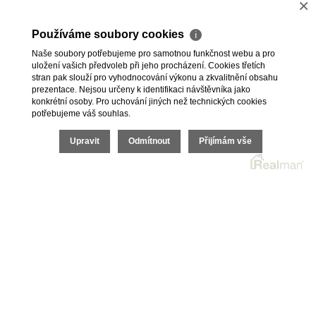
×
Budova
Cihlová
Používáme soubory cookies
ℹ
Poloha objektu
V bloku
Naše soubory potřebujeme pro samotnou funkčnost webu a pro
uložení vašich předvoleb při jeho procházení. Cookies třetích
Datum nastěhování
Ihned
stran pak slouží pro vyhodnocování výkonu a zkvalitnění obsahu
prezentace. Nejsou určeny k identifikaci návštěvníka jako
konkrétní osoby. Pro uchování jiných než technických cookies
potřebujeme váš souhlas.
Upravit
Odmítnout
Přijímám vše
2026 © HomeGo.cz, všechna práva vyhrazena |
Cookies
Realitní SW
Real
man