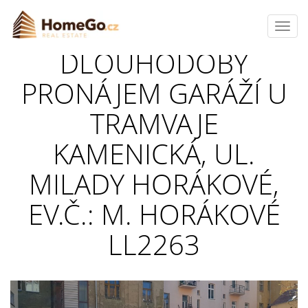
Toggl
navig
DLOUHODOBÝ
PRONÁJEM GARÁŽÍ U
TRAMVAJE
KAMENICKÁ, UL.
MILADY HORÁKOVÉ,
EV.Č.: M. HORÁKOVÉ
LL2263