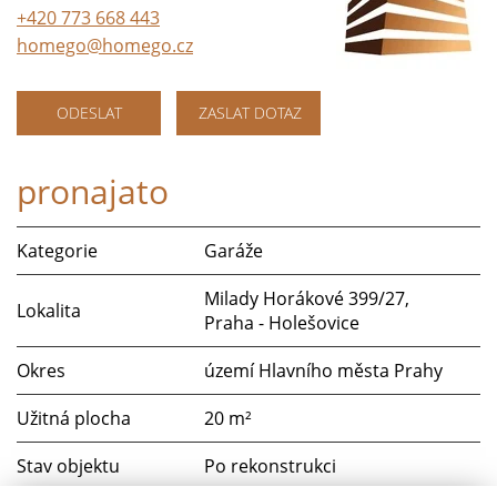
+420 773 668 443
homego@homego.cz
ODESLAT
ZASLAT DOTAZ
pronajato
Kategorie
Garáže
Milady Horákové 399/27,
Lokalita
Praha - Holešovice
Okres
území Hlavního města Prahy
Užitná plocha
20 m²
Stav objektu
Po rekonstrukci