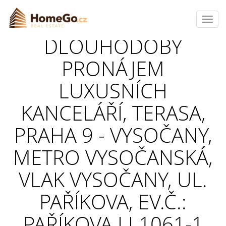
Toggl
navig
DLOUHODOBÝ
PRONÁJEM
LUXUSNÍCH
KANCELÁŘÍ, TERASA,
PRAHA 9 - VYSOČANY,
METRO VYSOČANSKÁ,
VLAK VYSOČANY, UL.
PAŘÍKOVA, EV.Č.:
PAŘÍKOVA LL1061-1