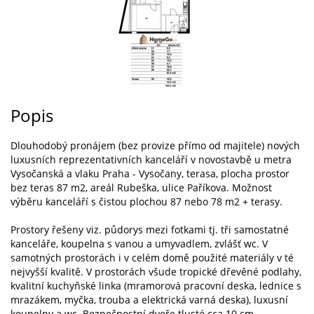
Popis
Dlouhodobý pronájem (bez provize přímo od majitele) nových
luxusních reprezentativních kanceláří v novostavbě u metra
Vysočanská a vlaku Praha - Vysočany, terasa, plocha prostor
bez teras 87 m2, areál Rubeška, ulice Paříkova. Možnost
výběru kanceláří s čistou plochou 87 nebo 78 m2 + terasy.
Prostory řešeny viz. půdorys mezi fotkami tj. tři samostatné
kanceláře, koupelna s vanou a umyvadlem, zvlášť wc. V
samotných prostorách i v celém domě použité materiály v té
nejvyšší kvalitě. V prostorách všude tropické dřevěné podlahy,
kvalitní kuchyňské linka (mramorová pracovní deska, lednice s
mrazákem, myčka, trouba a elektrická varná deska), luxusní
koupelny a wc. Bezpečnostní dveře tlusté cca 10 cm.