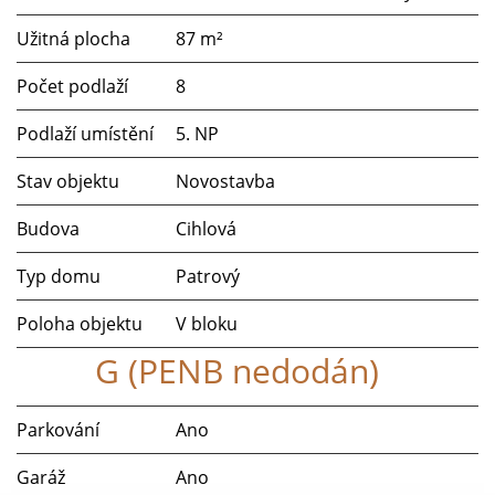
Užitná plocha
87 m²
Počet podlaží
8
Podlaží umístění
5. NP
Stav objektu
Novostavba
Budova
Cihlová
Typ domu
Patrový
Poloha objektu
V bloku
G (PENB nedodán)
Parkování
Ano
Garáž
Ano