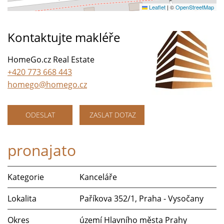
Leaflet
|
©
OpenStreetMap
Kontaktujte makléře
HomeGo.cz Real Estate
+420 773 668 443
homego@homego.cz
ODESLAT
ZASLAT DOTAZ
pronajato
Kategorie
Kanceláře
Lokalita
Paříkova 352/1, Praha - Vysočany
Okres
území Hlavního města Prahy