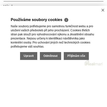
Výtah
ano
×
Telefon, Internet, Kabelová
Telekomunikace
Používáme soubory cookies
ℹ
televize
Naše soubory potřebujeme pro samotnou funkčnost webu a pro
uložení vašich předvoleb při jeho procházení. Cookies třetích
Doprava
MHD
stran pak slouží pro vyhodnocování výkonu a zkvalitnění obsahu
prezentace. Nejsou určeny k identifikaci návštěvníka jako
konkrétní osoby. Pro uchování jiných než technických cookies
potřebujeme váš souhlas.
Upravit
Odmítnout
Přijímám vše
2026 © HomeGo.cz, všechna práva vyhrazena |
Cookies
Realitní SW
Real
man