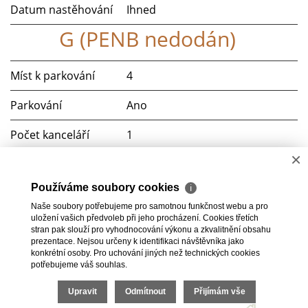
Datum nastěhování
Ihned
G (PENB nedodán)
Míst k parkování
4
Parkování
Ano
Počet kanceláří
1
×
Komunikace
Dlážděná
Používáme soubory cookies
ℹ
Telekomunikace
Internet
Naše soubory potřebujeme pro samotnou funkčnost webu a pro
uložení vašich předvoleb při jeho procházení. Cookies třetích
Doprava
MHD
stran pak slouží pro vyhodnocování výkonu a zkvalitnění obsahu
prezentace. Nejsou určeny k identifikaci návštěvníka jako
konkrétní osoby. Pro uchování jiných než technických cookies
potřebujeme váš souhlas.
Upravit
Odmítnout
Přijímám vše
2026 © HomeGo.cz, všechna práva vyhrazena |
Cookies