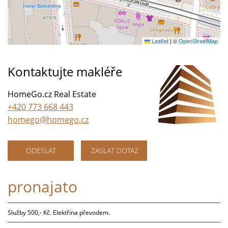
Leaflet
|
©
OpenStreetMap
Kontaktujte makléře
HomeGo.cz Real Estate
+420 773 668 443
homego@homego.cz
ODESLAT
ZASLAT DOTAZ
pronajato
Služby 500,- Kč. Elektřina převodem.