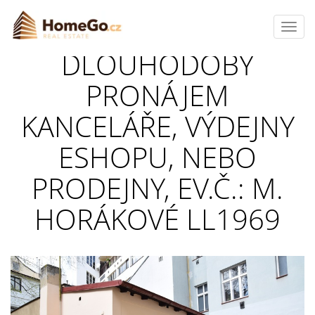
Toggl
navig
DLOUHODOBÝ
PRONÁJEM
KANCELÁŘE, VÝDEJNY
ESHOPU, NEBO
PRODEJNY, EV.Č.: M.
HORÁKOVÉ LL1969