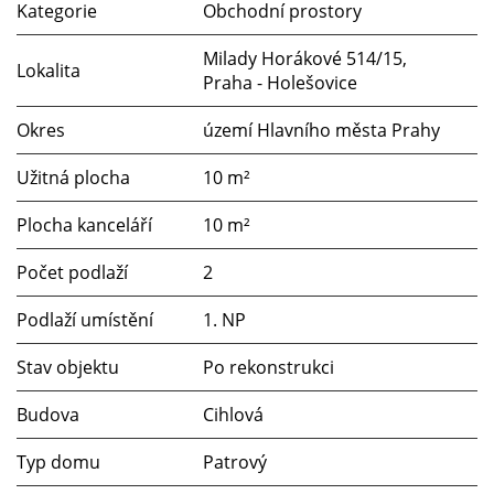
Kategorie
Obchodní prostory
Milady Horákové 514/15,
Lokalita
Praha - Holešovice
Okres
území Hlavního města Prahy
Užitná plocha
10 m²
Plocha kanceláří
10 m²
Počet podlaží
2
Podlaží umístění
1. NP
Stav objektu
Po rekonstrukci
Budova
Cihlová
Typ domu
Patrový