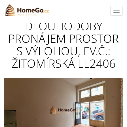
Toggl
navig
DLOUHODOBÝ
PRONÁJEM PROSTOR
S VÝLOHOU, EV.Č.:
ŽITOMÍRSKÁ LL2406