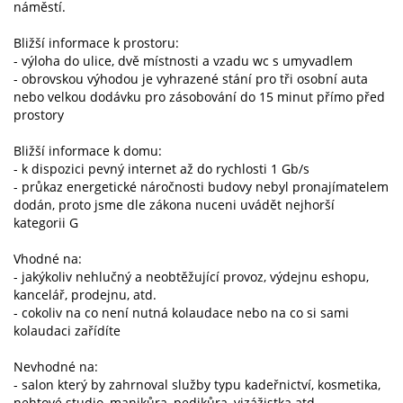
náměstí.
Bližší informace k prostoru:
- výloha do ulice, dvě místnosti a vzadu wc s umyvadlem
- obrovskou výhodou je vyhrazené stání pro tři osobní auta
nebo velkou dodávku pro zásobování do 15 minut přímo před
prostory
Bližší informace k domu:
- k dispozici pevný internet až do rychlosti 1 Gb/s
- průkaz energetické náročnosti budovy nebyl pronajímatelem
dodán, proto jsme dle zákona nuceni uvádět nejhorší
kategorii G
Vhodné na:
- jakýkoliv nehlučný a neobtěžující provoz, výdejnu eshopu,
kancelář, prodejnu, atd.
- cokoliv na co není nutná kolaudace nebo na co si sami
kolaudaci zařídíte
Nevhodné na:
- salon který by zahrnoval služby typu kadeřnictví, kosmetika,
nehtové studio, manikůra, pedikůra, vizážistka atd.