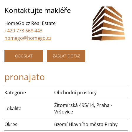
Kontaktujte makléře
HomeGo.cz Real Estate
+420 773 668 443
homego@homego.cz
ODESLAT
ZASLAT DOTAZ
pronajato
Kategorie
Obchodní prostory
Žitomírská 495/14, Praha -
Lokalita
Vršovice
Okres
území Hlavního města Prahy