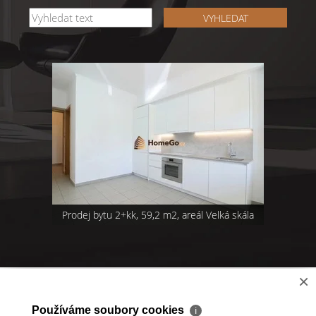
VYHLEDAT
Prodej bytu 2+kk, 59,2 m2, areál Velká skála
×
2026 © HomeGo.cz, všechna práva vyhrazena |
Cookies
Realitní SW
Real
man
Používáme soubory cookies
ℹ