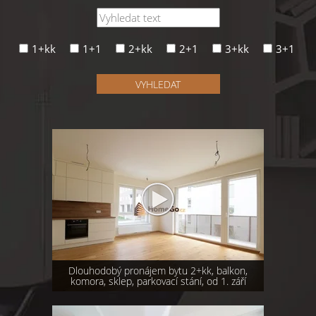
1+kk
1+1
2+kk
2+1
3+kk
3+1
VYHLEDAT
Dlouhodobý pronájem bytu 2+kk, balkon,
komora, sklep, parkovací stání, od 1. září