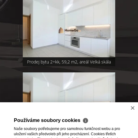
Prodej bytu 2+kk, 59,2 m2, areál Velká skála
×
Používáme soubory cookies
ℹ
Naše soubory potřebujeme pro samotnou funkčnost webu a pro
REZERVOVÁNO Dlouhodobý pronájem bytu
uložení vašich předvoleb při jeho procházení. Cookies třetích