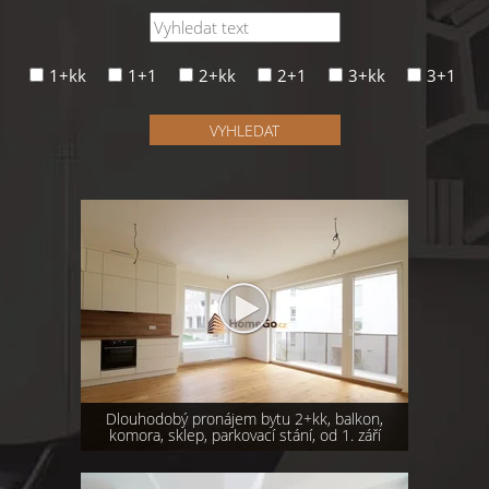
1+kk
1+1
2+kk
2+1
3+kk
3+1
VYHLEDAT
Dlouhodobý pronájem bytu 2+kk, balkon,
komora, sklep, parkovací stání, od 1. září