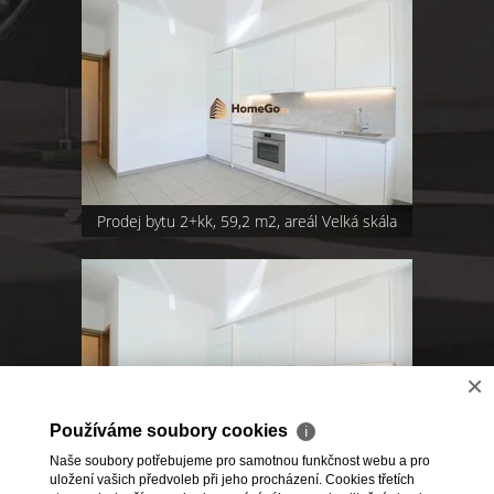
Prodej bytu 2+kk, 59,2 m2, areál Velká skála
×
Používáme soubory cookies
ℹ
Naše soubory potřebujeme pro samotnou funkčnost webu a pro
REZERVOVÁNO Dlouhodobý pronájem bytu
uložení vašich předvoleb při jeho procházení. Cookies třetích